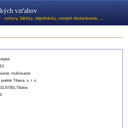
ských vzťahov
 zmluvy, faktúry, objednávky, verejné obstarávanie, ...
rijatá
53
senie, mulčovanie
 podnik Tibava, s. r. o.
131,07301,Tibava
0