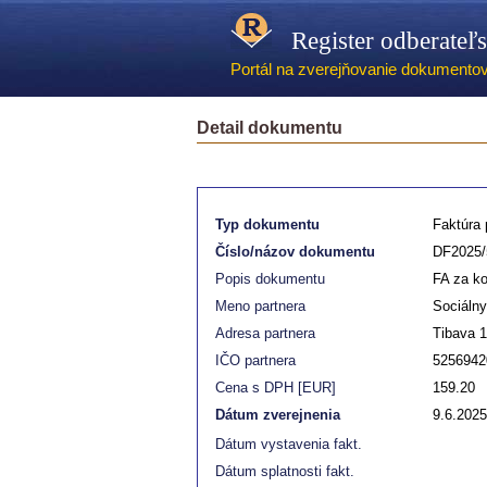
Register odberateľ
Portál na zverejňovanie dokumentov -
Detail dokumentu
Typ dokumentu
Faktúra p
Číslo/názov dokumentu
DF2025/
Popis dokumentu
FA za ko
Meno partnera
Sociálny
Adresa partnera
Tibava 
IČO partnera
5256942
Cena s DPH [EUR]
159.20
Dátum zverejnenia
9.6.2025
Dátum vystavenia fakt.
Dátum splatnosti fakt.