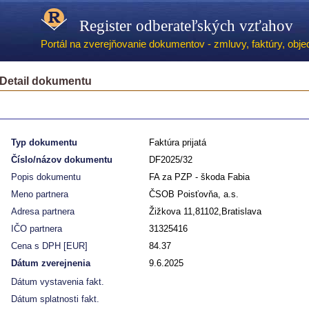
Register odberateľských vzťahov
Portál na zverejňovanie dokumentov - zmluvy, faktúry, objed
Detail dokumentu
Typ dokumentu
Faktúra prijatá
Číslo/názov dokumentu
DF2025/32
Popis dokumentu
FA za PZP - škoda Fabia
Meno partnera
ČSOB Poisťovňa, a.s.
Adresa partnera
Žižkova 11,81102,Bratislava
IČO partnera
31325416
Cena s DPH [EUR]
84.37
Dátum zverejnenia
9.6.2025
Dátum vystavenia fakt.
Dátum splatnosti fakt.